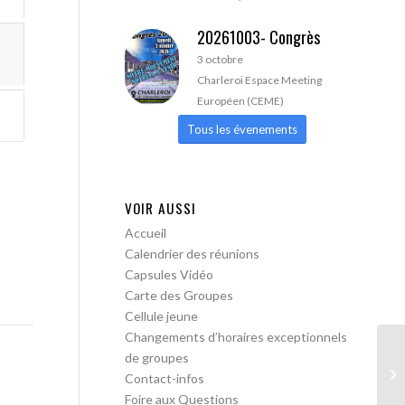
20261003- Congrès
3 octobre
Charleroi Espace Meeting
Européen (CEME)
Tous les évenements
VOIR AUSSI
Accueil
Calendrier des réunions
Capsules Vidéo
Carte des Groupes
Cellule jeune
Changements d’horaires exceptionnels
de groupes
A 
Contact-infos
Foire aux Questions