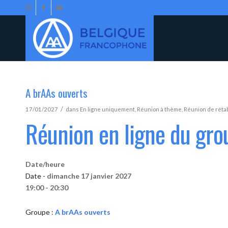
A brAAs ouverts
/
17/01/2027
dans
En ligne uniquement
,
Réunion à thème
,
Réunion de réta
Réunion en ligne du gro
Date/heure
Date -
dimanche 17 janvier 2027
19:00 - 20:30
Groupe :
A brAAs ouverts