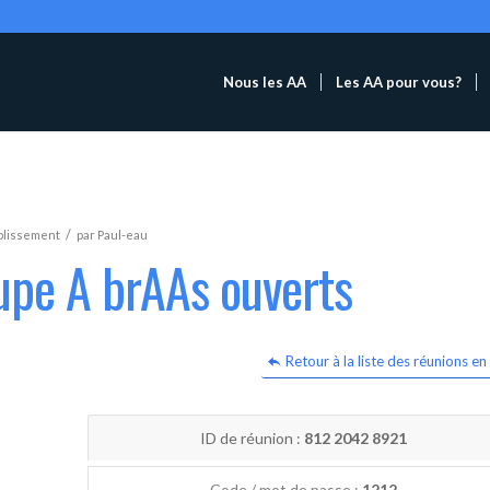
Nous les AA
Les AA pour vous?
/
blissement
par
Paul-eau
upe A brAAs ouverts
Retour à la liste des réunions en 
ID de réunion :
812 2042 8921
Code / mot de passe :
1212