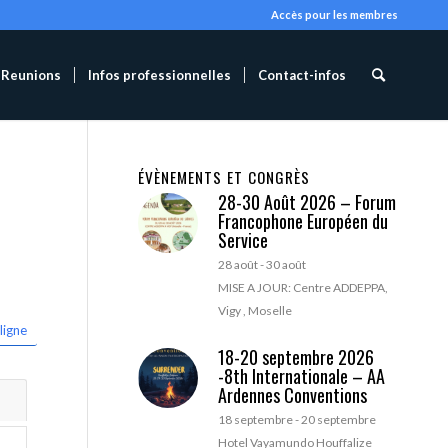
Accès pour les membres
Reunions
Infos professionnelles
Contact-infos
ÉVÈNEMENTS ET CONGRÈS
28-30 Août 2026 – Forum
Francophone Européen du
Service
28 août
-
30 août
MISE A JOUR: Centre ADDEPPA,
Vigy , Moselle
ligne
18-20 septembre 2026
-8th Internationale – AA
Ardennes Conventions
18 septembre
-
20 septembre
Hotel Vayamundo Houffalize