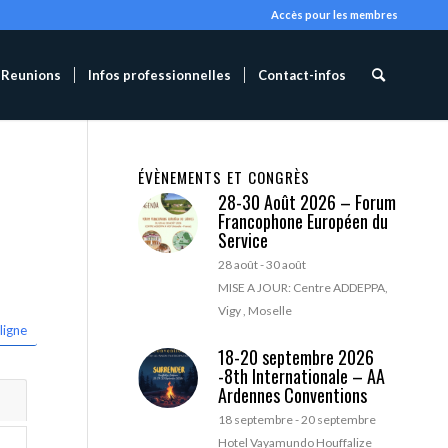
Accès pour les membres
Reunions
Infos professionnelles
Contact-infos
ÉVÈNEMENTS ET CONGRÈS
28-30 Août 2026 – Forum
Francophone Européen du
Service
28 août
-
30 août
MISE A JOUR: Centre ADDEPPA,
Vigy , Moselle
ligne
18-20 septembre 2026
-8th Internationale – AA
Ardennes Conventions
18 septembre
-
20 septembre
Hotel Vayamundo Houffalize