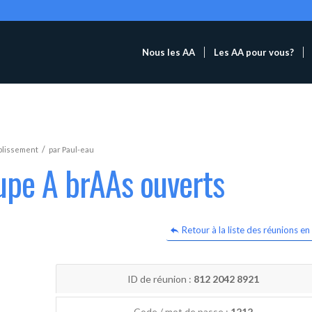
Nous les AA
Les AA pour vous?
/
blissement
par
Paul-eau
upe A brAAs ouverts
Retour à la liste des réunions en 
ID de réunion :
812 2042 8921
Code / mot de passe :
1212