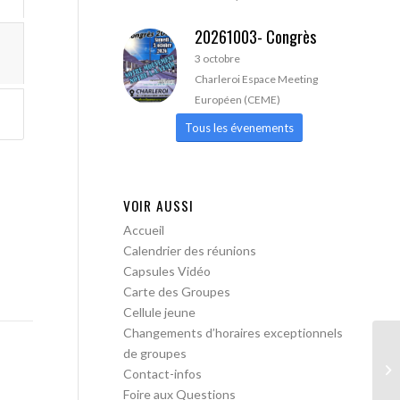
20261003- Congrès
3 octobre
Charleroi Espace Meeting
Européen (CEME)
Tous les évenements
VOIR AUSSI
Accueil
Calendrier des réunions
Capsules Vidéo
Carte des Groupes
Cellule jeune
Changements d’horaires exceptionnels
de groupes
A 
Contact-infos
Foire aux Questions