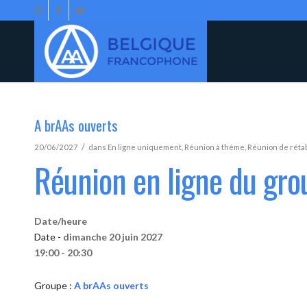
A brAAs ouverts
/
20/06/2027
dans
En ligne uniquement
,
Réunion à thème
,
Réunion de réta
Réunion en ligne du gro
Date/heure
Date -
dimanche 20 juin 2027
19:00 - 20:30
Groupe :
A brAAs ouverts