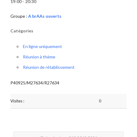
19:00 - 20:30
Groupe :
A brAAs ouverts
Catégories
En ligne uniquement
Réunion à thème
Réunion de rétablissement
P40925/M27634/R27634
Visites :
0