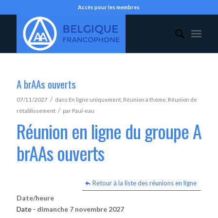
Accès pour les membres
A brAAs ouverts
/
07/11/2027
dans
En ligne uniquement
,
Réunion à thème
,
Réunion de
/
rétablissement
par
Paul-eau
Réunion en ligne du groupe A
brAAs ouverts
Retour à la liste des réunions en ligne
Date/heure
Date -
dimanche 7 novembre 2027