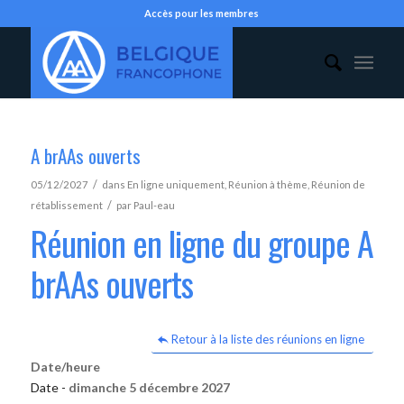
Accès pour les membres
A brAAs ouverts
/
05/12/2027
dans
En ligne uniquement
,
Réunion à thème
,
Réunion de
/
rétablissement
par
Paul-eau
Réunion en ligne du groupe A
brAAs ouverts
Retour à la liste des réunions en ligne
Date/heure
Date -
dimanche 5 décembre 2027