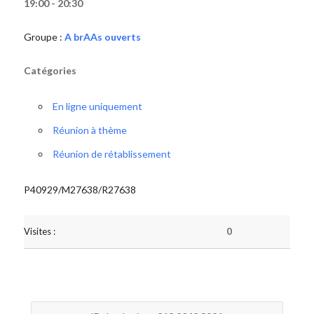
19:00 - 20:30
Groupe :
A brAAs ouverts
Catégories
En ligne uniquement
Réunion à thème
Réunion de rétablissement
P40929/M27638/R27638
Visites :
0