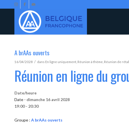
A brAAs ouverts
/
16/04/2028
dans
En ligne uniquement
,
Réunion à thème
,
Réunion de réta
Réunion en ligne du gro
Date/heure
Date -
dimanche 16 avril 2028
19:00 - 20:30
Groupe :
A brAAs ouverts