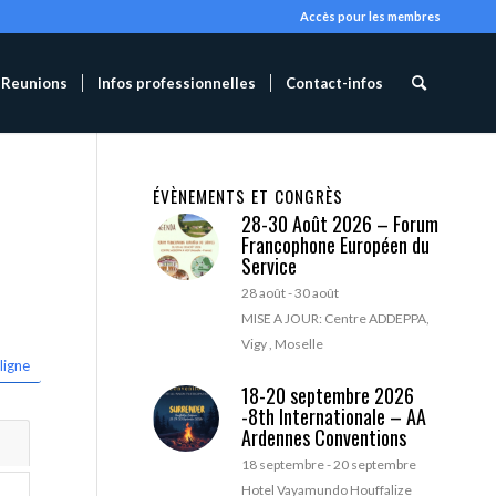
Accès pour les membres
Reunions
Infos professionnelles
Contact-infos
ÉVÈNEMENTS ET CONGRÈS
28-30 Août 2026 – Forum
Francophone Européen du
Service
28 août
-
30 août
MISE A JOUR: Centre ADDEPPA,
Vigy , Moselle
ligne
18-20 septembre 2026
-8th Internationale – AA
Ardennes Conventions
18 septembre
-
20 septembre
Hotel Vayamundo Houffalize