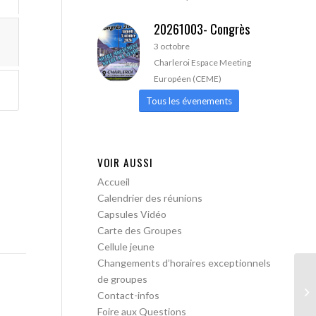
20261003- Congrès
3 octobre
Charleroi Espace Meeting
Européen (CEME)
Tous les évenements
VOIR AUSSI
Accueil
Calendrier des réunions
Capsules Vidéo
Carte des Groupes
Cellule jeune
Changements d’horaires exceptionnels
de groupes
A 
Contact-infos
Foire aux Questions