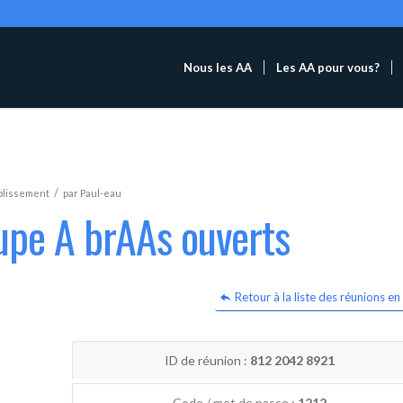
Nous les AA
Les AA pour vous?
/
blissement
par
Paul-eau
upe A brAAs ouverts
Retour à la liste des réunions en 
ID de réunion :
812 2042 8921
Code / mot de passe :
1212