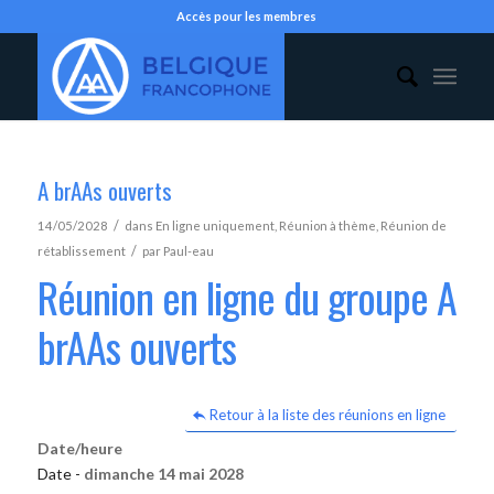
Accès pour les membres
A brAAs ouverts
/
14/05/2028
dans
En ligne uniquement
,
Réunion à thème
,
Réunion de
/
rétablissement
par
Paul-eau
Réunion en ligne du groupe A
brAAs ouverts
Retour à la liste des réunions en ligne
Date/heure
Date -
dimanche 14 mai 2028