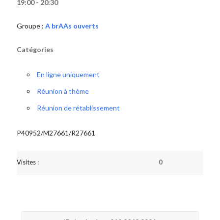
19:00 - 20:30
Groupe :
A brAAs ouverts
Catégories
En ligne uniquement
Réunion à thème
Réunion de rétablissement
P40952/M27661/R27661
Visites :
0