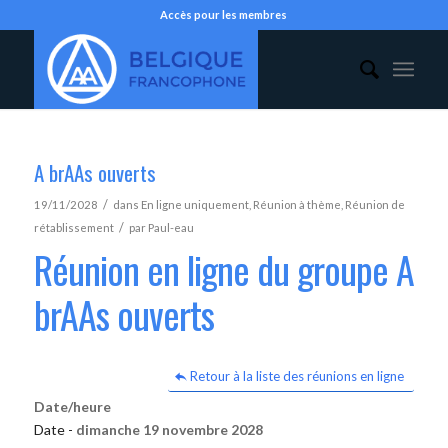
Accès pour les membres
A brAAs ouverts
/
19/11/2028
dans
En ligne uniquement
,
Réunion à thème
,
Réunion de
/
rétablissement
par
Paul-eau
Réunion en ligne du groupe A
brAAs ouverts
Retour à la liste des réunions en ligne
Date/heure
Date -
dimanche 19 novembre 2028