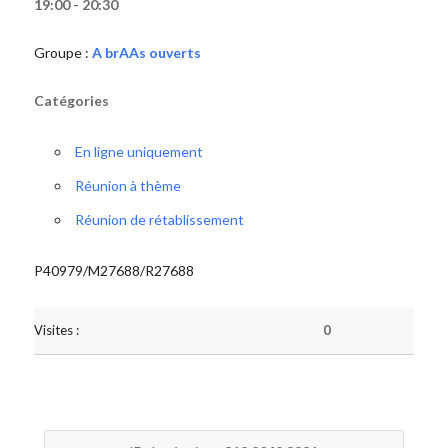
19:00 - 20:30
Groupe :
A brAAs ouverts
Catégories
En ligne uniquement
Réunion à thème
Réunion de rétablissement
P40979/M27688/R27688
Visites :
0