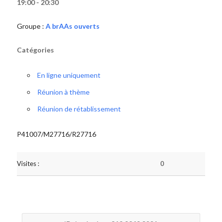
19:00 - 20:30
Groupe :
A brAAs ouverts
Catégories
En ligne uniquement
Réunion à thème
Réunion de rétablissement
P41007/M27716/R27716
Visites :
0