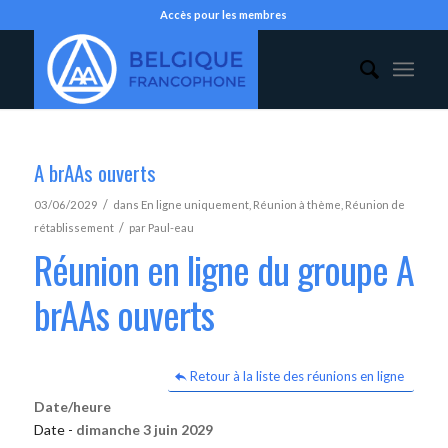
Accès pour les membres
A brAAs ouverts
/
03/06/2029
dans
En ligne uniquement
,
Réunion à thème
,
Réunion de
/
rétablissement
par
Paul-eau
Réunion en ligne du groupe A
brAAs ouverts
Retour à la liste des réunions en ligne
Date/heure
Date -
dimanche 3 juin 2029