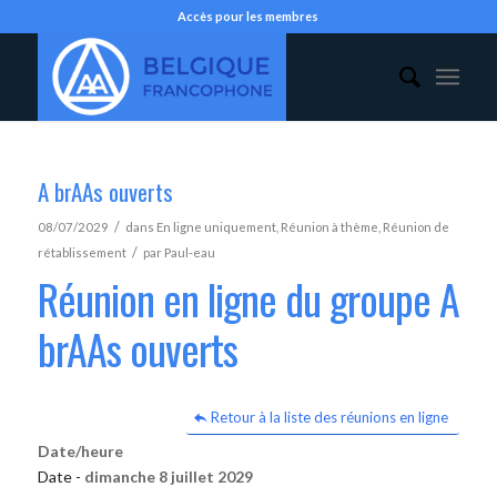
Accès pour les membres
A brAAs ouverts
/
08/07/2029
dans
En ligne uniquement
,
Réunion à thème
,
Réunion de
/
rétablissement
par
Paul-eau
Réunion en ligne du groupe A
brAAs ouverts
Retour à la liste des réunions en ligne
Date/heure
Date -
dimanche 8 juillet 2029