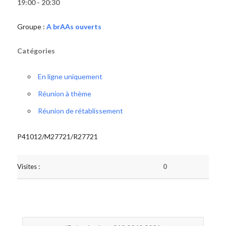
19:00 - 20:30
Groupe :
A brAAs ouverts
Catégories
En ligne uniquement
Réunion à thème
Réunion de rétablissement
P41012/M27721/R27721
Visites :
0