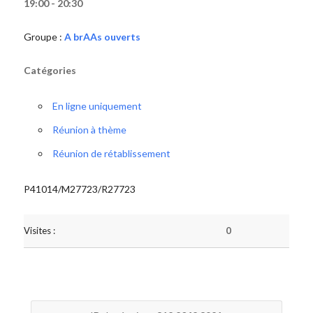
19:00 - 20:30
Groupe :
A brAAs ouverts
Catégories
En ligne uniquement
Réunion à thème
Réunion de rétablissement
P41014/M27723/R27723
Visites :
0