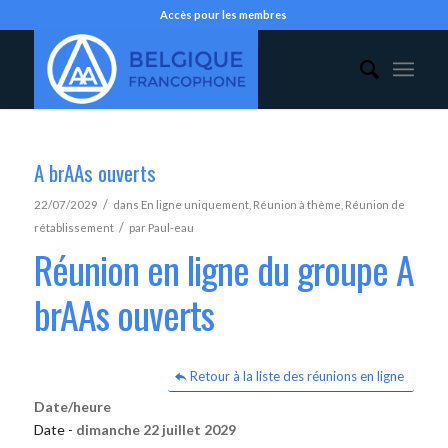
Accès pour les membres
A brAAs ouverts
/
22/07/2029
dans
En ligne uniquement
,
Réunion à thème
,
Réunion de
/
rétablissement
par
Paul-eau
Réunion en ligne du groupe A
brAAs ouverts
Retour à la liste des réunions en ligne
Date/heure
Date -
dimanche 22 juillet 2029