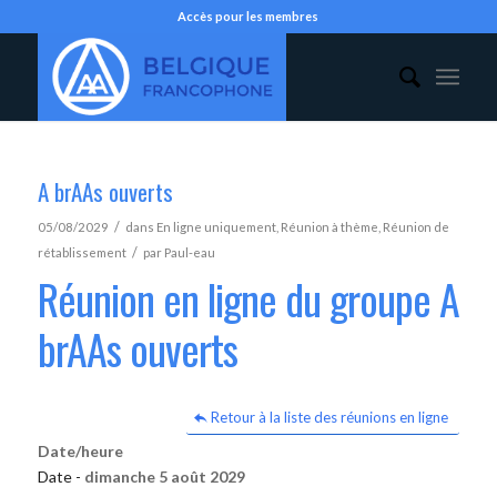
Accès pour les membres
A brAAs ouverts
/
05/08/2029
dans
En ligne uniquement
,
Réunion à thème
,
Réunion de
/
rétablissement
par
Paul-eau
Réunion en ligne du groupe A
brAAs ouverts
Retour à la liste des réunions en ligne
Date/heure
Date -
dimanche 5 août 2029