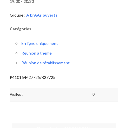
19:00 - 20:30
Groupe :
A brAAs ouverts
Catégories
En ligne uniquement
Réunion à thème
Réunion de rétablissement
P41016/M27725/R27725
Visites :
0