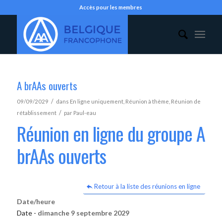
Accès pour les membres
A brAAs ouverts
/
09/09/2029
dans
En ligne uniquement
,
Réunion à thème
,
Réunion de
/
rétablissement
par
Paul-eau
Réunion en ligne du groupe A
brAAs ouverts
Retour à la liste des réunions en ligne
Date/heure
Date -
dimanche 9 septembre 2029