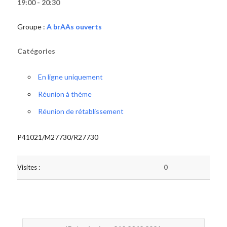
19:00 - 20:30
Groupe :
A brAAs ouverts
Catégories
En ligne uniquement
Réunion à thème
Réunion de rétablissement
P41021/M27730/R27730
Visites :
0