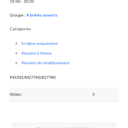
19:00 - 20:30
Groupe :
A brAAs ouverts
Catégories
En ligne uniquement
Réunion à thème
Réunion de rétablissement
P41031/M27740/R27740
Visites :
0