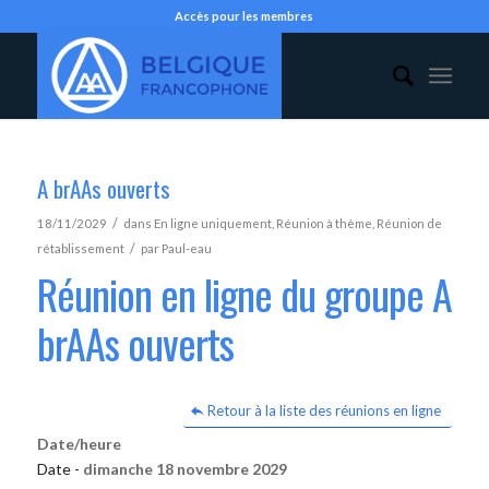
Accès pour les membres
A brAAs ouverts
/
18/11/2029
dans
En ligne uniquement
,
Réunion à thème
,
Réunion de
/
rétablissement
par
Paul-eau
Réunion en ligne du groupe A
brAAs ouverts
Retour à la liste des réunions en ligne
Date/heure
Date -
dimanche 18 novembre 2029