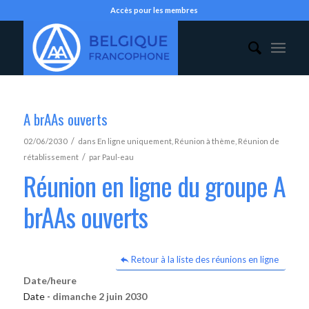
Accès pour les membres
A brAAs ouverts
/
02/06/2030
dans
En ligne uniquement
,
Réunion à thème
,
Réunion de
/
rétablissement
par
Paul-eau
Réunion en ligne du groupe A
brAAs ouverts
Retour à la liste des réunions en ligne
Date/heure
Date -
dimanche 2 juin 2030