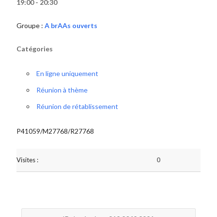
19:00 - 20:30
Groupe :
A brAAs ouverts
Catégories
En ligne uniquement
Réunion à thème
Réunion de rétablissement
P41059/M27768/R27768
Visites :
0