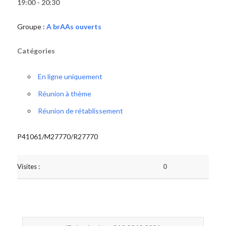
19:00 - 20:30
Groupe :
A brAAs ouverts
Catégories
En ligne uniquement
Réunion à thème
Réunion de rétablissement
P41061/M27770/R27770
Visites :
0