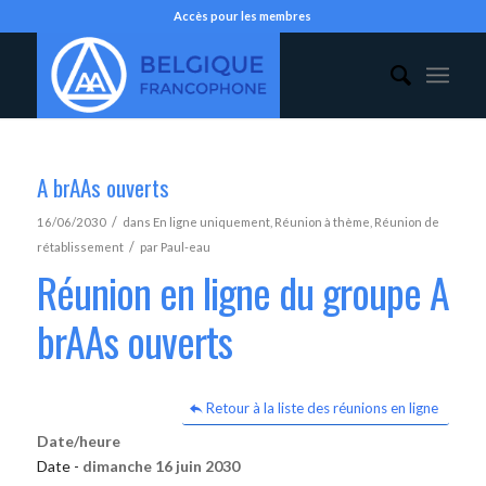
Accès pour les membres
A brAAs ouverts
/
16/06/2030
dans
En ligne uniquement
,
Réunion à thème
,
Réunion de
/
rétablissement
par
Paul-eau
Réunion en ligne du groupe A
brAAs ouverts
Retour à la liste des réunions en ligne
Date/heure
Date -
dimanche 16 juin 2030