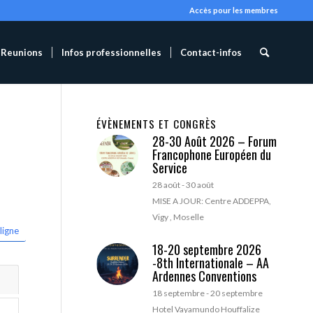
Accès pour les membres
Reunions
Infos professionnelles
Contact-infos
ÉVÈNEMENTS ET CONGRÈS
28-30 Août 2026 – Forum
Francophone Européen du
Service
28 août
-
30 août
MISE A JOUR: Centre ADDEPPA,
Vigy , Moselle
ligne
18-20 septembre 2026
-8th Internationale – AA
Ardennes Conventions
18 septembre
-
20 septembre
Hotel Vayamundo Houffalize