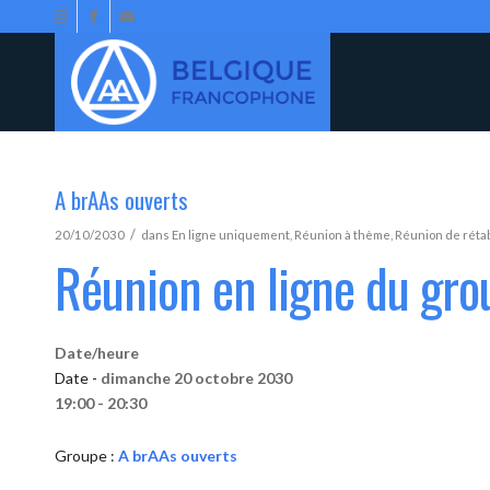
A brAAs ouverts
/
20/10/2030
dans
En ligne uniquement
,
Réunion à thème
,
Réunion de réta
Réunion en ligne du gro
Date/heure
Date -
dimanche 20 octobre 2030
19:00 - 20:30
Groupe :
A brAAs ouverts