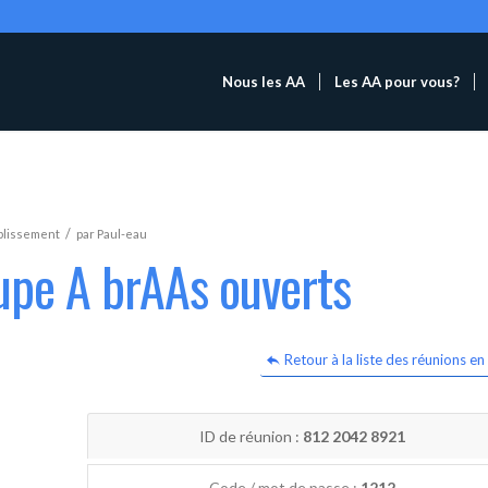
Nous les AA
Les AA pour vous?
/
blissement
par
Paul-eau
upe A brAAs ouverts
Retour à la liste des réunions en 
ID de réunion :
812 2042 8921
Code / mot de passe :
1212