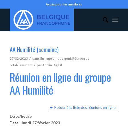
Accès pour les membres
AA Humilité (semaine)
/
27/02/2023
dans
En ligne uniquement
,
Réunion de
/
rétablissement
par
Admin Digital
Réunion en ligne du groupe
AA Humilité
Retour à la liste des réunions en ligne
Date/heure
Date -
lundi 27 février 2023