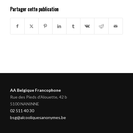
Partager cette publication
AA Belgique Francophone
Rue des Pieds d'Alouette, 42 b
5100 NANINNE
02 511 40 30
bsg@alcooliquesanonymes.be