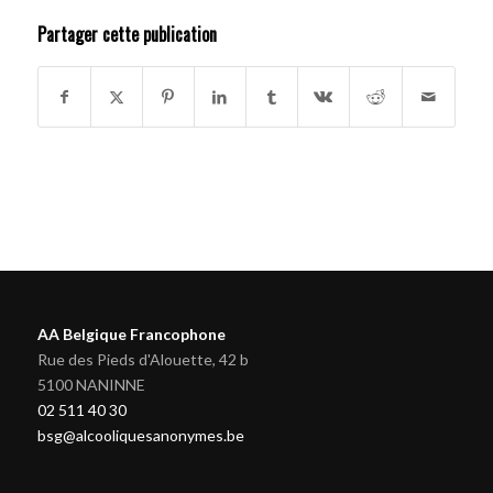
Partager cette publication
AA Belgique Francophone
Rue des Pieds d'Alouette, 42 b
5100 NANINNE
02 511 40 30
bsg@alcooliquesanonymes.be