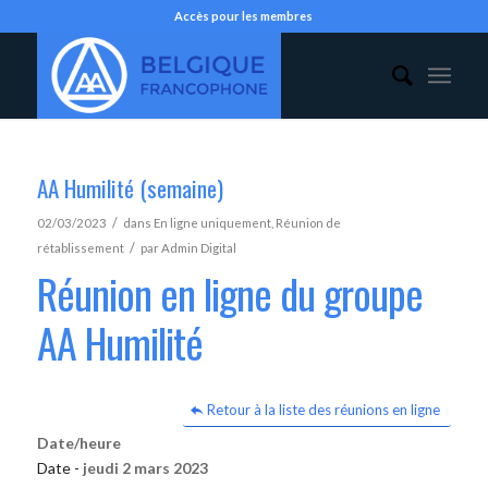
Accès pour les membres
AA Humilité (semaine)
/
02/03/2023
dans
En ligne uniquement
,
Réunion de
/
rétablissement
par
Admin Digital
Réunion en ligne du groupe
AA Humilité
Retour à la liste des réunions en ligne
Date/heure
Date -
jeudi 2 mars 2023