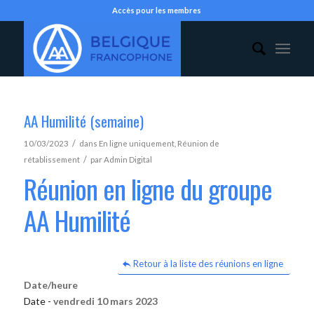
Accès pour les membres
AA Humilité (semaine)
/
10/03/2023
dans
En ligne uniquement
,
Réunion de
/
rétablissement
par
Admin Digital
Réunion en ligne du groupe
AA Humilité
Retour à la liste des réunions en ligne
Date/heure
Date -
vendredi 10 mars 2023