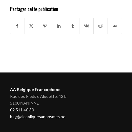
Partager cette publication
AA Belgique Francophone
Rue des Pieds d'Alouette, 42 b
5100 NANINNE
02 511 40 30
bsg@alcooliquesanonymes.be