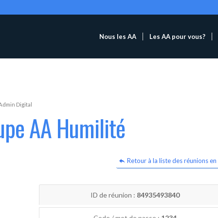
Nous les AA
Les AA pour vous?
Admin Digital
upe AA Humilité
Retour à la liste des réunions en 
ID de réunion :
84935493840
Code / mot de passe :
1234