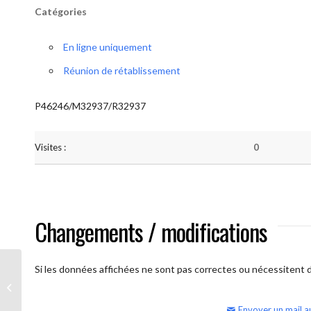
Catégories
En ligne uniquement
Réunion de rétablissement
P46246/M32937/R32937
Visites :
0
Changements / modifications
Si les données affichées ne sont pas correctes ou nécessitent d'
AA Humilité (semaine)
Envoyer un mail a