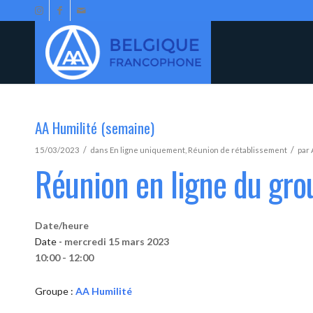
AA Humilité (semaine)
/
/
15/03/2023
dans
En ligne uniquement
,
Réunion de rétablissement
par
Réunion en ligne du gro
Date/heure
Date -
mercredi 15 mars 2023
10:00 - 12:00
Groupe :
AA Humilité