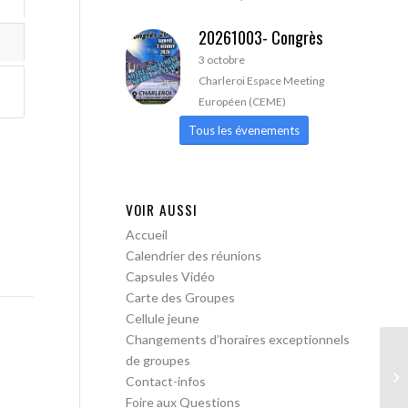
20261003- Congrès
3 octobre
Charleroi Espace Meeting
Européen (CEME)
Tous les évenements
VOIR AUSSI
Accueil
Calendrier des réunions
Capsules Vidéo
Carte des Groupes
Cellule jeune
Changements d’horaires exceptionnels
de groupes
AA
Contact-infos
Foire aux Questions