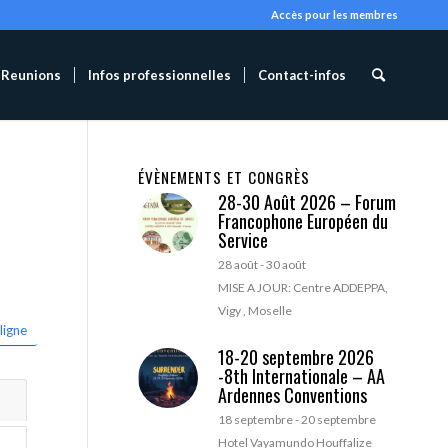
Accès pour les membres
Reunions
Infos professionnelles
Contact-infos
ÉVÈNEMENTS ET CONGRÈS
28-30 Août 2026 – Forum
Francophone Européen du
Service
28 août
-
30 août
MISE A JOUR: Centre ADDEPPA,
Vigy , Moselle
ligne
18-20 septembre 2026
-8th Internationale – AA
Ardennes Conventions
18 septembre
-
20 septembre
Hotel Vayamundo Houffalize