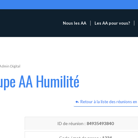
Nous les AA
Les AA pour vous?
Admin Digital
upe AA Humilité
Retour à la liste des réunions en 
ID de réunion :
84935493840
Code / mot de passe :
1234