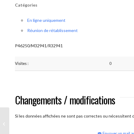
Catégories
En ligne uniquement
Réunion de rétablissement
P46250/M32941/R32941
Visites :
0
Changements / modifications
Si les données affichées ne sont pas correctes ou nécessitent d'
AA Humilité (semaine)
Envoyer un mail a