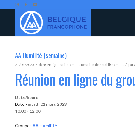
AA Humilité (semaine)
/
/
21/03/2023
dans
En ligne uniquement
,
Réunion de rétablissement
par
Réunion en ligne du gro
Date/heure
Date -
mardi 21 mars 2023
10:00 - 12:00
Groupe :
AA Humilité