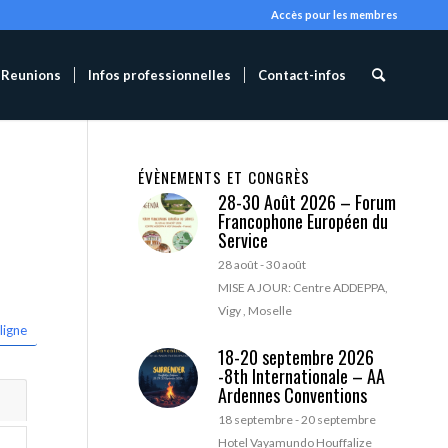
Accès pour les membres
Reunions
Infos professionnelles
Contact-infos
ÉVÈNEMENTS ET CONGRÈS
28-30 Août 2026 – Forum
Francophone Européen du
Service
28 août
-
30 août
MISE A JOUR: Centre ADDEPPA,
Vigy , Moselle
ligne
18-20 septembre 2026
-8th Internationale – AA
Ardennes Conventions
18 septembre
-
20 septembre
Hotel Vayamundo Houffalize