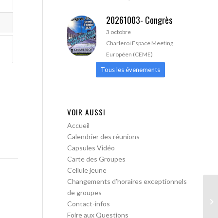
20261003- Congrès
3 octobre
Charleroi Espace Meeting
Européen (CEME)
Tous les évenements
VOIR AUSSI
Accueil
Calendrier des réunions
Capsules Vidéo
Carte des Groupes
Cellule jeune
Changements d’horaires exceptionnels
de groupes
AA
Contact-infos
Foire aux Questions