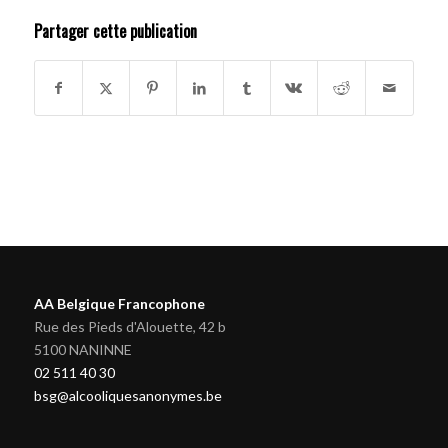
Partager cette publication
AA Belgique Francophone
Rue des Pieds d'Alouette, 42 b
5100 NANINNE
02 511 40 30
bsg@alcooliquesanonymes.be