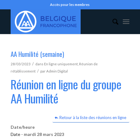
Accès pour les membres
AA Humilité (semaine)
/
28/03/2023
dans
En ligne uniquement
,
Réunion de
/
rétablissement
par
Admin Digital
Réunion en ligne du groupe
AA Humilité
Retour à la liste des réunions en ligne
Date/heure
Date -
mardi 28 mars 2023