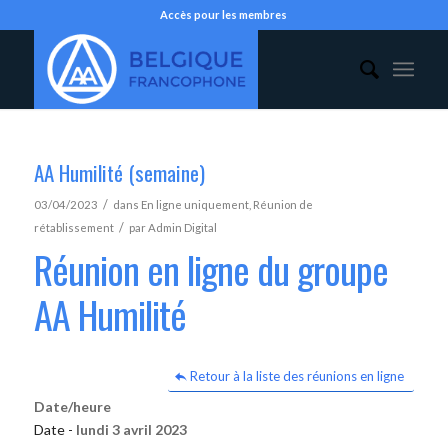
Accès pour les membres
AA Humilité (semaine)
/
03/04/2023
dans
En ligne uniquement
,
Réunion de
/
rétablissement
par
Admin Digital
Réunion en ligne du groupe
AA Humilité
Retour à la liste des réunions en ligne
Date/heure
Date -
lundi 3 avril 2023