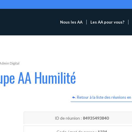
Nous les AA
Les AA pour vous?
Admin Digital
upe AA Humilité
Retour à la liste des réunions en 
ID de réunion :
84935493840
Code / mot de passe :
1234