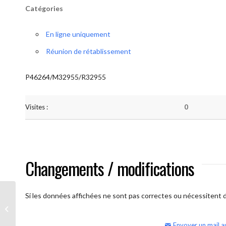
Catégories
En ligne uniquement
Réunion de rétablissement
P46264/M32955/R32955
Visites :
0
Changements / modifications
Si les données affichées ne sont pas correctes ou nécessitent d'
AA Humilité (semaine)
Envoyer un mail a