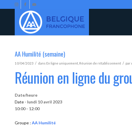
AA Humilité (semaine)
/
/
10/04/2023
dans
En ligne uniquement
,
Réunion de rétablissement
par
Réunion en ligne du gro
Date/heure
Date -
lundi 10 avril 2023
10:00 - 12:00
Groupe :
AA Humilité