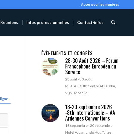
Accès pour les membres
Reunions
Infos professionnelles
Contact-infos
ÉVÈNEMENTS ET CONGRÈS
28-30 Août 2026 – Forum
Francophone Européen du
Service
28 août
-
30 août
MISE A JOUR: Centre ADDEPPA,
Vigy , Moselle
ligne
18-20 septembre 2026
-8th Internationale – AA
Ardennes Conventions
18 septembre
-
20 septembre
Hotel Vayamundo Houffalize