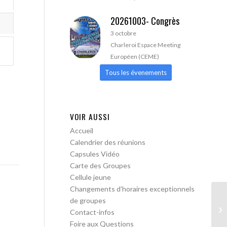
20261003- Congrès
3 octobre
Charleroi Espace Meeting
Européen (CEME)
Tous les évenements
VOIR AUSSI
Accueil
Calendrier des réunions
Capsules Vidéo
Carte des Groupes
Cellule jeune
Changements d’horaires exceptionnels
de groupes
AA
Contact-infos
Foire aux Questions