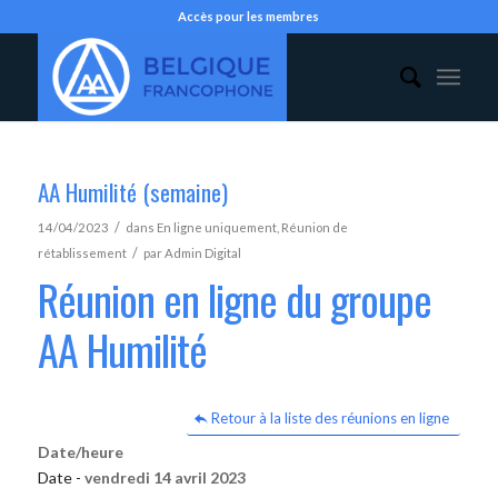
Accès pour les membres
AA Humilité (semaine)
/
14/04/2023
dans
En ligne uniquement
,
Réunion de
/
rétablissement
par
Admin Digital
Réunion en ligne du groupe
AA Humilité
Retour à la liste des réunions en ligne
Date/heure
Date -
vendredi 14 avril 2023