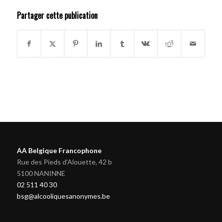
Partager cette publication
AA Belgique Francophone
Rue des Pieds d'Alouette, 42 b
5100 NANINNE
02 511 40 30
bsg@alcooliquesanonymes.be