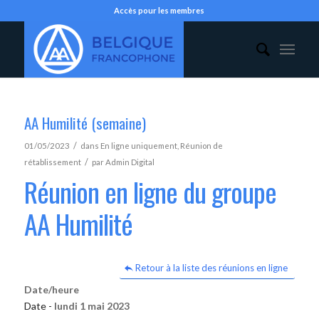
Accès pour les membres
AA Humilité (semaine)
/
01/05/2023
dans
En ligne uniquement
,
Réunion de
/
rétablissement
par
Admin Digital
Réunion en ligne du groupe
AA Humilité
Retour à la liste des réunions en ligne
Date/heure
Date -
lundi 1 mai 2023