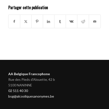
Partager cette publication
AA Belgique Francophone
Rue des Pieds d'Alouette, 42 b
5100 NANINNE
02 511 40 30
bsg@alcooliquesanonymes.be