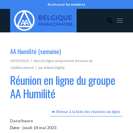
Accès pour les membres
AA Humilité (semaine)
/
18/05/2023
dans
En ligne uniquement
,
Réunion de
/
rétablissement
par
Admin Digital
Réunion en ligne du groupe
AA Humilité
Retour à la liste des réunions en ligne
Date/heure
Date -
jeudi 18 mai 2023