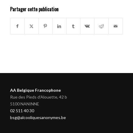
Partager cette publication
AA Belgique Francophone
Rue des Pieds d'Alouette, 42 b
5100 NANINNE
02 511 40 30
bsg@alcooliquesanonymes.be