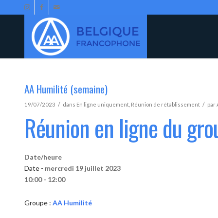
AA Humilité (semaine)
/
/
19/07/2023
dans
En ligne uniquement
,
Réunion de rétablissement
par
Réunion en ligne du gro
Date/heure
Date -
mercredi 19 juillet 2023
10:00 - 12:00
Groupe :
AA Humilité