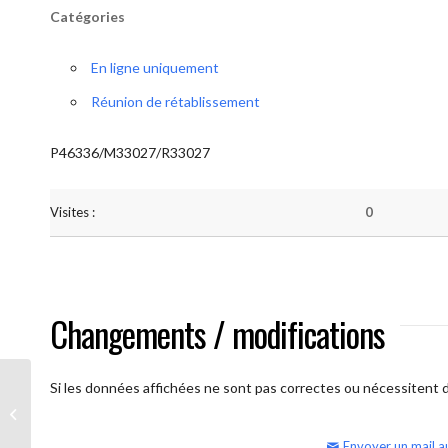
Catégories
En ligne uniquement
Réunion de rétablissement
P46336/M33027/R33027
Visites :
0
Changements / modifications
Si les données affichées ne sont pas correctes ou nécessitent d'
AA Humilité (semaine)
Envoyer un mail a