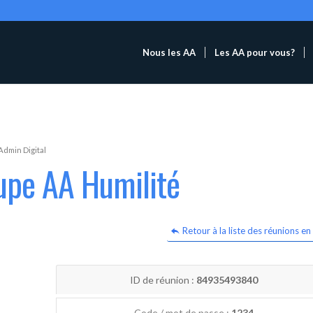
Nous les AA
Les AA pour vous?
Admin Digital
upe AA Humilité
Retour à la liste des réunions en 
ID de réunion :
84935493840
Code / mot de passe :
1234