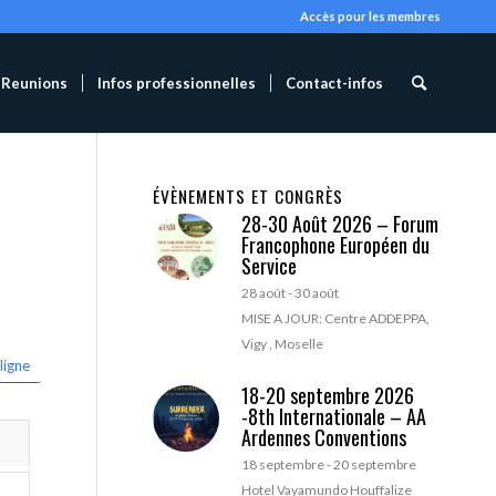
Accès pour les membres
Reunions
Infos professionnelles
Contact-infos
ÉVÈNEMENTS ET CONGRÈS
28-30 Août 2026 – Forum
Francophone Européen du
Service
28 août
-
30 août
MISE A JOUR: Centre ADDEPPA,
Vigy , Moselle
ligne
18-20 septembre 2026
-8th Internationale – AA
Ardennes Conventions
18 septembre
-
20 septembre
Hotel Vayamundo Houffalize