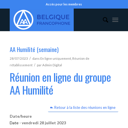
Accès pour les membres
AA Humilité (semaine)
/
28/07/2023
dans
En ligne uniquement
,
Réunion de
/
rétablissement
par
Admin Digital
Réunion en ligne du groupe
AA Humilité
Retour à la liste des réunions en ligne
Date/heure
Date -
vendredi 28 juillet 2023