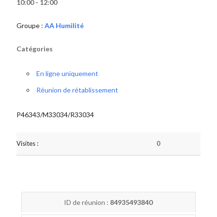
10:00 - 12:00
Groupe :
AA Humilité
Catégories
En ligne uniquement
Réunion de rétablissement
P46343/M33034/R33034
Visites :
0
ID de réunion :
84935493840