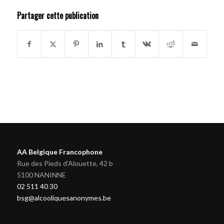
Partager cette publication
AA Belgique Francophone
Rue des Pieds d'Alouette, 42 b
5100 NANINNE
02 511 40 30
bsg@alcooliquesanonymes.be