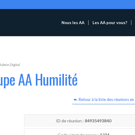
Nous les AA
Les AA pour vous?
Admin Digital
upe AA Humilité
Retour à la liste des réunions en 
ID de réunion :
84935493840
Code / mot de passe :
1234