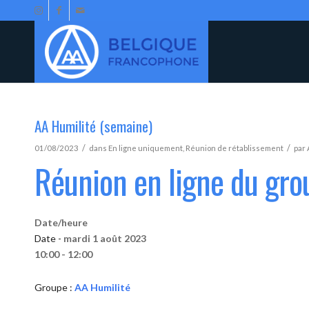
AA Humilité (semaine)
/
/
01/08/2023
dans
En ligne uniquement
,
Réunion de rétablissement
par
Réunion en ligne du gro
Date/heure
Date -
mardi 1 août 2023
10:00 - 12:00
Groupe :
AA Humilité