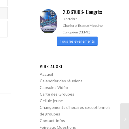
20261003- Congrès
3 octobre
Charleroi Espace Meeting
Européen (CEME)
Tous les évenements
VOIR AUSSI
Accueil
Calendrier des réunions
Capsules Vidéo
Carte des Groupes
Cellule jeune
Changements d’horaires exceptionnels
de groupes
AA
Contact-infos
Foire aux Questions