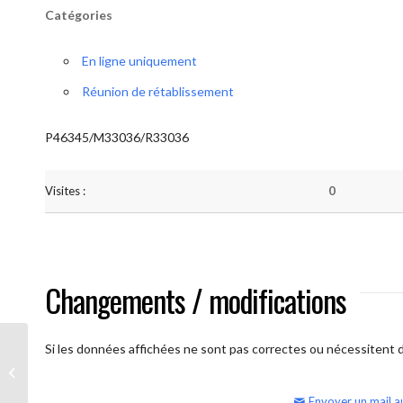
Catégories
En ligne uniquement
Réunion de rétablissement
P46345/M33036/R33036
Visites :
0
Changements / modifications
Si les données affichées ne sont pas correctes ou nécessitent d'
AA Humilité (semaine)
Envoyer un mail a