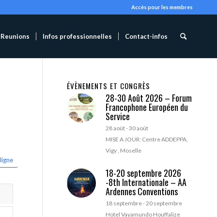
Accès pour les membres
Reunions
Infos professionnelles
Contact-infos
ÉVÈNEMENTS ET CONGRÈS
28-30 Août 2026 – Forum
Francophone Européen du
Service
28 août
-
30 août
MISE A JOUR: Centre ADDEPPA,
Vigy , Moselle
ligne
18-20 septembre 2026
-8th Internationale – AA
Ardennes Conventions
18 septembre
-
20 septembre
Hotel Vayamundo Houffalize