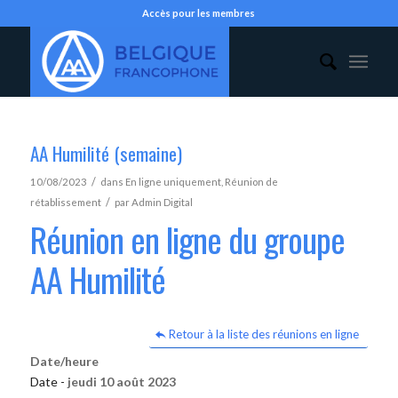
Accès pour les membres
AA Humilité (semaine)
/
10/08/2023
dans
En ligne uniquement
,
Réunion de
/
rétablissement
par
Admin Digital
Réunion en ligne du groupe
AA Humilité
Retour à la liste des réunions en ligne
Date/heure
Date -
jeudi 10 août 2023