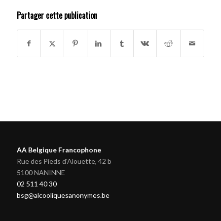
Partager cette publication
AA Belgique Francophone
Rue des Pieds d'Alouette, 42 b
5100 NANINNE
02 511 40 30
bsg@alcooliquesanonymes.be