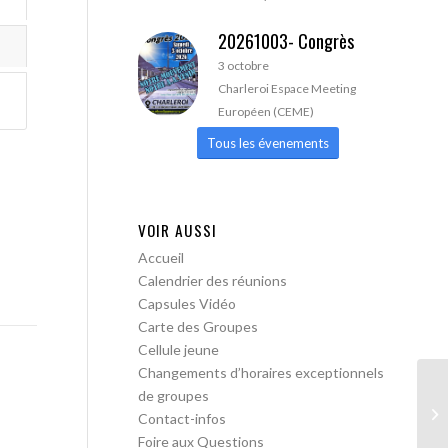
20261003- Congrès
3 octobre
Charleroi Espace Meeting
Européen (CEME)
Tous les évenements
VOIR AUSSI
Accueil
Calendrier des réunions
Capsules Vidéo
Carte des Groupes
Cellule jeune
Changements d’horaires exceptionnels
de groupes
AA
Contact-infos
Foire aux Questions