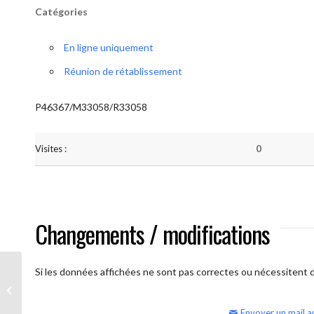
Catégories
En ligne uniquement
Réunion de rétablissement
P46367/M33058/R33058
Visites :
0
Changements / modifications
Si les données affichées ne sont pas correctes ou nécessitent d'
AA Humilité (semaine)
Envoyer un mail a