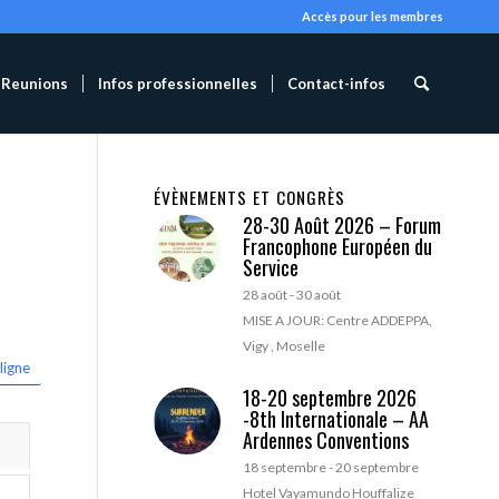
Accès pour les membres
Reunions
Infos professionnelles
Contact-infos
ÉVÈNEMENTS ET CONGRÈS
28-30 Août 2026 – Forum
Francophone Européen du
Service
28 août
-
30 août
MISE A JOUR: Centre ADDEPPA,
Vigy , Moselle
ligne
18-20 septembre 2026
-8th Internationale – AA
Ardennes Conventions
18 septembre
-
20 septembre
Hotel Vayamundo Houffalize