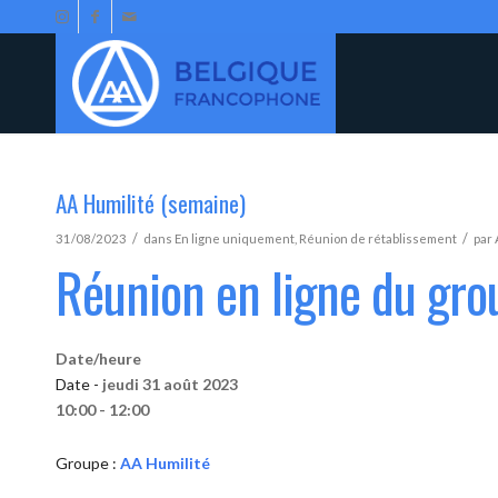
AA Humilité (semaine)
/
/
31/08/2023
dans
En ligne uniquement
,
Réunion de rétablissement
par
Réunion en ligne du gro
Date/heure
Date -
jeudi 31 août 2023
10:00 - 12:00
Groupe :
AA Humilité