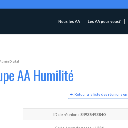
Nous les AA
Les AA pour vous?
Admin Digital
upe AA Humilité
Retour à la liste des réunions en 
ID de réunion :
84935493840
Code / mot de passe :
1234