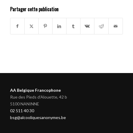
Partager cette publication
AA Belgique Francophone
Rue des Pieds d'Alouette, 42 b
5100 NANINNE
02 511 40 30
bsg@alcooliquesanonymes.be