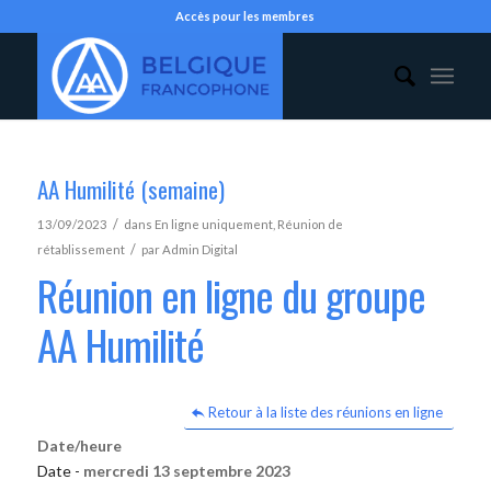
Accès pour les membres
AA Humilité (semaine)
/
13/09/2023
dans
En ligne uniquement
,
Réunion de
/
rétablissement
par
Admin Digital
Réunion en ligne du groupe
AA Humilité
Retour à la liste des réunions en ligne
Date/heure
Date -
mercredi 13 septembre 2023