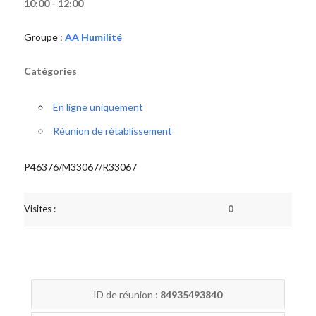
10:00 - 12:00
Groupe :
AA Humilité
Catégories
En ligne uniquement
Réunion de rétablissement
P46376/M33067/R33067
Visites :
0
ID de réunion :
84935493840