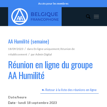
Accès pour les membres
AA Humilité (semaine)
/
18/09/2023
dans
En ligne uniquement
,
Réunion de
/
rétablissement
par
Admin Digital
Réunion en ligne du groupe
AA Humilité
Retour à la liste des réunions en ligne
Date/heure
Date -
lundi 18 septembre 2023