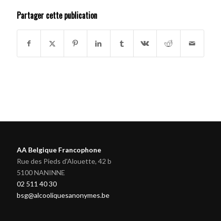
Partager cette publication
AA Belgique Francophone
Rue des Pieds d'Alouette, 42 b
5100 NANINNE
02 511 40 30
bsg@alcooliquesanonymes.be