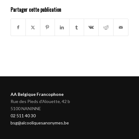
Partager cette publication
AA Belgique Francophone
Rue des Pieds d'Alouette, 42 b
5100 NANINNE
02 511 40 30
bsg@alcooliquesanonymes.be