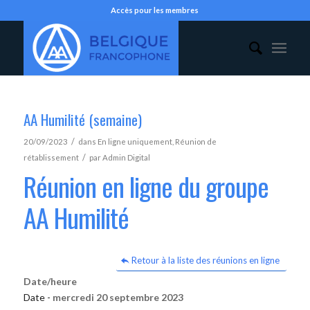
Accès pour les membres
AA Humilité (semaine)
/
20/09/2023
dans
En ligne uniquement
,
Réunion de
/
rétablissement
par
Admin Digital
Réunion en ligne du groupe
AA Humilité
Retour à la liste des réunions en ligne
Date/heure
Date -
mercredi 20 septembre 2023