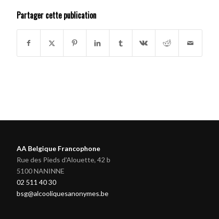
Partager cette publication
AA Belgique Francophone
Rue des Pieds d'Alouette, 42 b
5100 NANINNE
02 511 40 30
bsg@alcooliquesanonymes.be