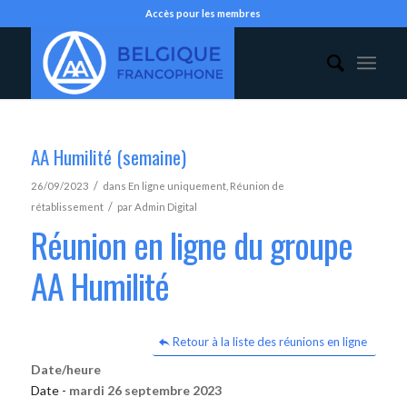
Accès pour les membres
AA Humilité (semaine)
/
26/09/2023
dans
En ligne uniquement
,
Réunion de
/
rétablissement
par
Admin Digital
Réunion en ligne du groupe
AA Humilité
Retour à la liste des réunions en ligne
Date/heure
Date -
mardi 26 septembre 2023