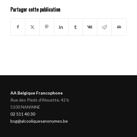
Partager cette publication
AA Belgique Francophone
Rue des Pieds d'Alouette, 42 b
5100 NANINNE
02 511 40 30
bsg@alcooliquesanonymes.be