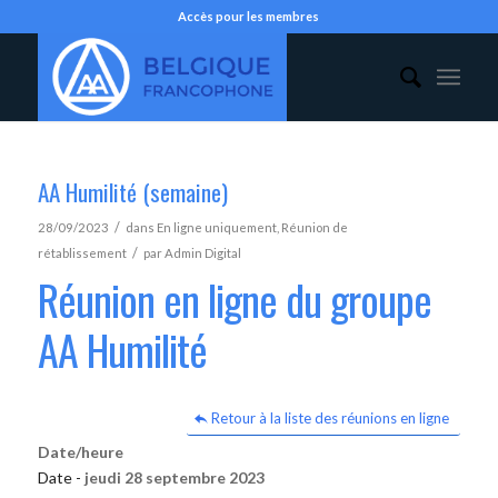
Accès pour les membres
AA Humilité (semaine)
/
28/09/2023
dans
En ligne uniquement
,
Réunion de
/
rétablissement
par
Admin Digital
Réunion en ligne du groupe
AA Humilité
Retour à la liste des réunions en ligne
Date/heure
Date -
jeudi 28 septembre 2023