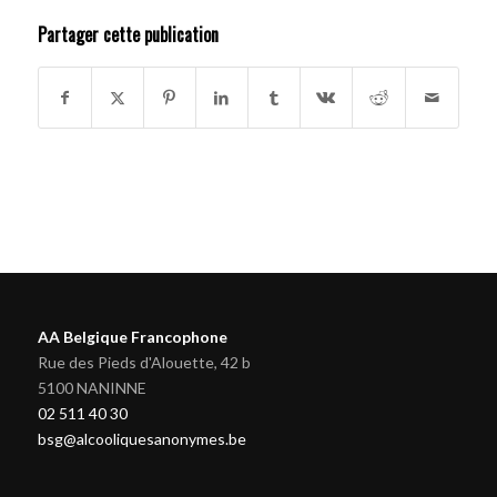
Partager cette publication
AA Belgique Francophone
Rue des Pieds d'Alouette, 42 b
5100 NANINNE
02 511 40 30
bsg@alcooliquesanonymes.be