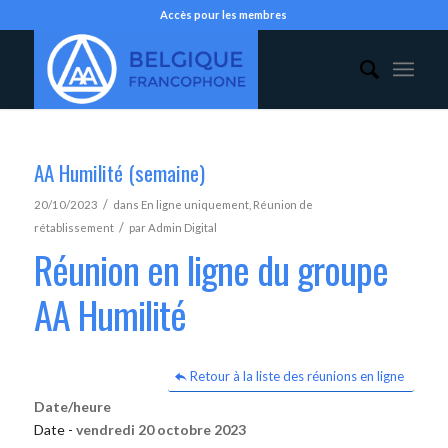
Accès pour les membres
AA Humilité (semaine)
/
20/10/2023
dans
En ligne uniquement
,
Réunion de
/
rétablissement
par
Admin Digital
Réunion en ligne du groupe
AA Humilité
Retour à la liste des réunions en ligne
Date/heure
Date -
vendredi 20 octobre 2023