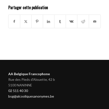
Partager cette publication
AA Belgique Francophone
Rue des Pieds d'Alouette, 42 b
5100 NANINNE
02 511 40 30
bsg@alcooliquesanonymes.be