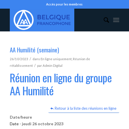
Accès pour les membres
AA Humilité (semaine)
/
26/10/2023
dans
En ligne uniquement
,
Réunion de
/
rétablissement
par
Admin Digital
Réunion en ligne du groupe
AA Humilité
Retour à la liste des réunions en ligne
Date/heure
Date -
jeudi 26 octobre 2023