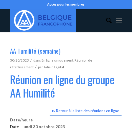
Accès pour les membres
AA Humilité (semaine)
/
30/10/2023
dans
En ligne uniquement
,
Réunion de
/
rétablissement
par
Admin Digital
Réunion en ligne du groupe
AA Humilité
Retour à la liste des réunions en ligne
Date/heure
Date -
lundi 30 octobre 2023