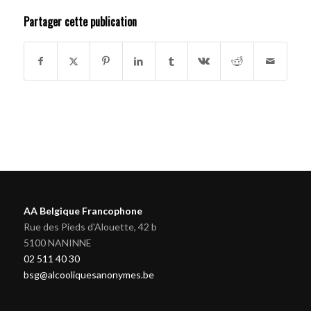
Partager cette publication
AA Belgique Francophone
Rue des Pieds d'Alouette, 42 b
5100 NANINNE
02 511 40 30
bsg@alcooliquesanonymes.be