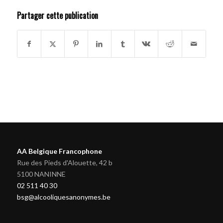
Partager cette publication
AA Belgique Francophone
Rue des Pieds d'Alouette, 42 b
5100 NANINNE
02 511 40 30
bsg@alcooliquesanonymes.be