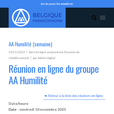
Accès pour les membres
AA Humilité (semaine)
/
10/11/2023
dans
En ligne uniquement
,
Réunion de
/
rétablissement
par
Admin Digital
Réunion en ligne du groupe
AA Humilité
Retour à la liste des réunions en ligne
Date/heure
Date -
vendredi 10 novembre 2023