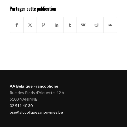
Partager cette publication
AA Belgique Francophone
Rue des Pieds d'Alouette, 42 b
5100 NANINNE
02 511 40 30
bsg@alcooliquesanonymes.be