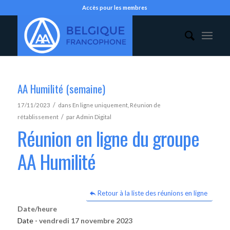
Accès pour les membres
AA Humilité (semaine)
/
17/11/2023
dans
En ligne uniquement
,
Réunion de
/
rétablissement
par
Admin Digital
Réunion en ligne du groupe
AA Humilité
Retour à la liste des réunions en ligne
Date/heure
Date -
vendredi 17 novembre 2023