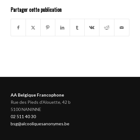
Partager cette publication
AA Belgique Francophone
Rue des Pieds d'Alouette, 42 b
5100 NANINNE
02 511 40 30
bsg@alcooliquesanonymes.be