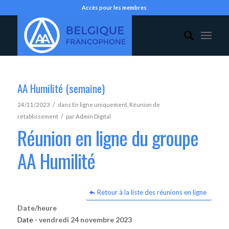
Accès pour les membres
AA Humilité (semaine)
/
24/11/2023
dans
En ligne uniquement
,
Réunion de
/
rétablissement
par
Admin Digital
Réunion en ligne du groupe
AA Humilité
Retour à la liste des réunions en ligne
Date/heure
Date -
vendredi 24 novembre 2023