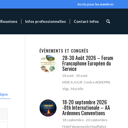
Accès pour les membres
Reunions
Infos professionnelles
Contact-infos
ÉVÈNEMENTS ET CONGRÈS
28-30 Août 2026 – Forum
Francophone Européen du
Service
28 août
-
30 août
MISE A JOUR: Centre ADDEPPA,
Vigy , Moselle
ligne
18-20 septembre 2026
-8th Internationale – AA
Ardennes Conventions
18 septembre
-
20 septembre
Hotel Vayamundo Houffalize