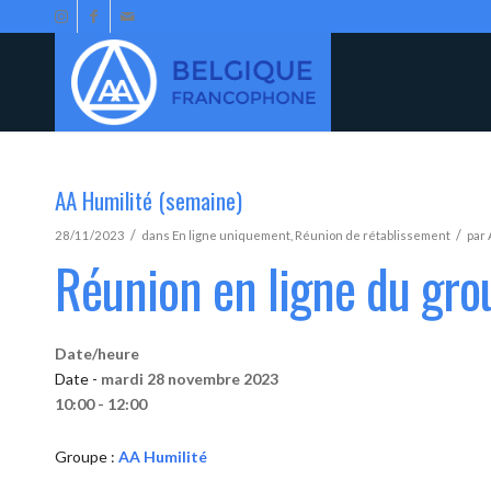
AA Humilité (semaine)
/
/
28/11/2023
dans
En ligne uniquement
,
Réunion de rétablissement
par
Réunion en ligne du gro
Date/heure
Date -
mardi 28 novembre 2023
10:00 - 12:00
Groupe :
AA Humilité