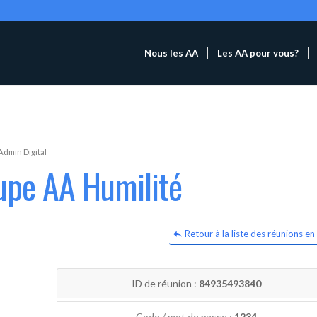
Nous les AA
Les AA pour vous?
Admin Digital
upe AA Humilité
Retour à la liste des réunions en 
ID de réunion :
84935493840
Code / mot de passe :
1234