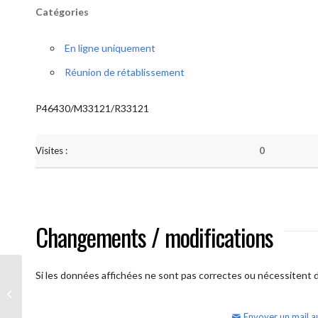
Catégories
En ligne uniquement
Réunion de rétablissement
P46430/M33121/R33121
Visites :
0
Changements / modifications
Si les données affichées ne sont pas correctes ou nécessitent d'
AA Humilité (semaine)
Envoyer un mail a