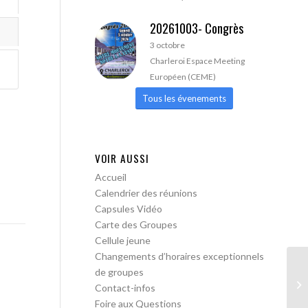
20261003- Congrès
3 octobre
Charleroi Espace Meeting
Européen (CEME)
Tous les évenements
VOIR AUSSI
Accueil
Calendrier des réunions
Capsules Vidéo
Carte des Groupes
Cellule jeune
Changements d’horaires exceptionnels
de groupes
AA
Contact-infos
Foire aux Questions