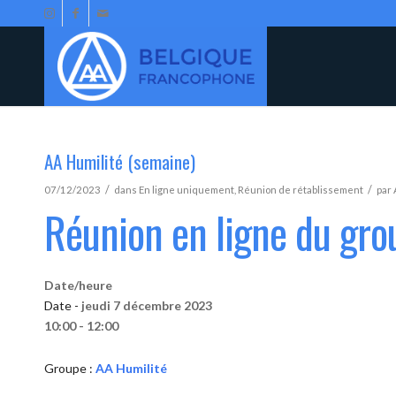
AA Humilité (semaine)
/
/
07/12/2023
dans
En ligne uniquement
,
Réunion de rétablissement
par
Réunion en ligne du gro
Date/heure
Date -
jeudi 7 décembre 2023
10:00 - 12:00
Groupe :
AA Humilité