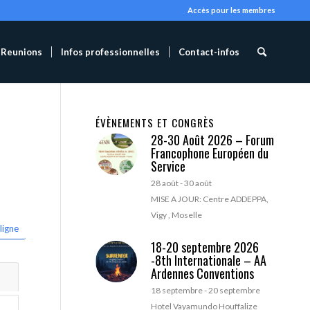
Accès pour les membres
Reunions
Infos professionnelles
Contact-infos
ÉVÈNEMENTS ET CONGRÈS
28-30 Août 2026 – Forum
Francophone Européen du
Service
28 août
-
30 août
MISE A JOUR: Centre ADDEPPA,
Vigy , Moselle
ligne
18-20 septembre 2026
-8th Internationale – AA
Ardennes Conventions
18 septembre
-
20 septembre
Hotel Vayamundo Houffalize