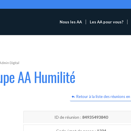
Nous les AA
Les AA pour vous?
Admin Digital
upe AA Humilité
Retour à la liste des réunions en 
ID de réunion :
84935493840
Code / mot de passe :
1234