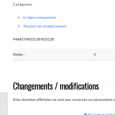
Catégories
En ligne uniquement
Réunion de rétablissement
P46437/M33128/R33128
Visites :
0
Changements / modifications
Si les données affichées ne sont pas correctes ou nécessitent d'
AA Humilité (semaine)
Envoyer un mail a