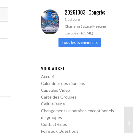
20261003- Congrès
3 octobre
Charleroi Espace Meeting
Européen (CEME)
Tous les évenements
VOIR AUSSI
Accueil
Calendrier des réunions
Capsules Vidéo
Carte des Groupes
Cellule jeune
Changements d’horaires exceptionnels
de groupes
AA
Contact-infos
Foire aux Questions