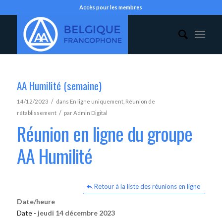
Accès pour les membres
AA Humilité (semaine)
/
14/12/2023
dans
En ligne uniquement
,
Réunion de
/
rétablissement
par
Admin Digital
Réunion en ligne du groupe
AA Humilité
Retour à la liste des réunions en ligne
Date/heure
Date -
jeudi 14 décembre 2023