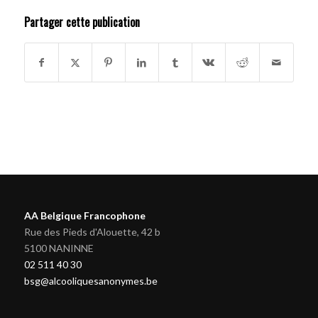
Partager cette publication
AA Belgique Francophone
Rue des Pieds d'Alouette, 42 b
5100 NANINNE
02 511 40 30
bsg@alcooliquesanonymes.be