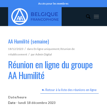
Accès pour les membres
AA Humilité (semaine)
/
18/12/2023
dans
En ligne uniquement
,
Réunion de
/
rétablissement
par
Admin Digital
Réunion en ligne du groupe
AA Humilité
Retour à la liste des réunions en ligne
Date/heure
Date -
lundi 18 décembre 2023