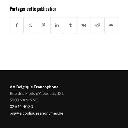
Partager cette publication
AA Belgique Francophone
Rue des Pieds d'Alouette, 42 b
5100 NANINNE
02 511 40 30
bsg@alcooliquesanonymes.be