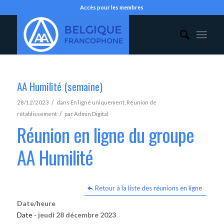
Accès pour les membres
AA Humilité (semaine)
/
28/12/2023
dans
En ligne uniquement
,
Réunion de
/
rétablissement
par
Admin Digital
Réunion en ligne du groupe
AA Humilité
Retour à la liste des réunions en ligne
Date/heure
Date -
jeudi 28 décembre 2023