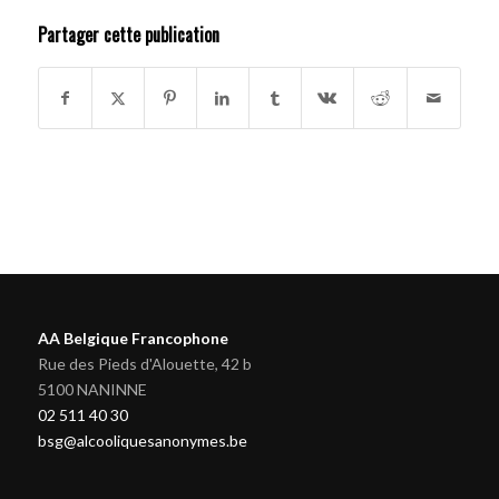
Partager cette publication
AA Belgique Francophone
Rue des Pieds d'Alouette, 42 b
5100 NANINNE
02 511 40 30
bsg@alcooliquesanonymes.be