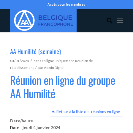
Accès pour les membres
AA Humilité (semaine)
/
04/01/2024
dans
En ligne uniquement
,
Réunion de
/
rétablissement
par
Admin Digital
Réunion en ligne du groupe
AA Humilité
Retour à la liste des réunions en ligne
Date/heure
Date -
jeudi 4 janvier 2024