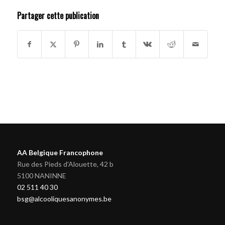
Partager cette publication
AA Belgique Francophone
Rue des Pieds d'Alouette, 42 b
5100 NANINNE
02 511 40 30
bsg@alcooliquesanonymes.be