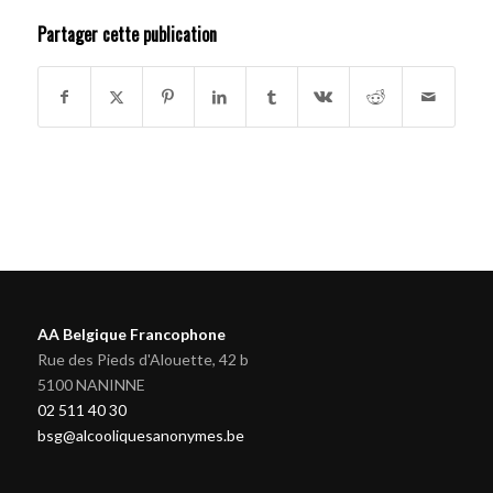
Partager cette publication
AA Belgique Francophone
Rue des Pieds d'Alouette, 42 b
5100 NANINNE
02 511 40 30
bsg@alcooliquesanonymes.be