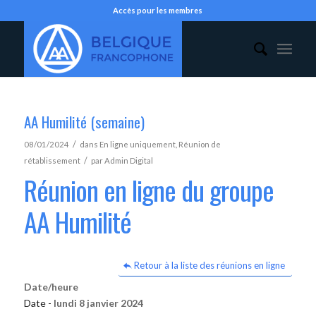
Accès pour les membres
AA Humilité (semaine)
/
08/01/2024
dans
En ligne uniquement
,
Réunion de
/
rétablissement
par
Admin Digital
Réunion en ligne du groupe
AA Humilité
Retour à la liste des réunions en ligne
Date/heure
Date -
lundi 8 janvier 2024